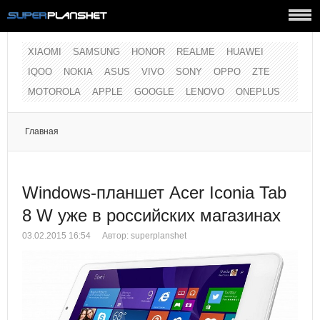
XIAOMI
SAMSUNG
HONOR
REALME
HUAWEI
IQOO
NOKIA
ASUS
VIVO
SONY
OPPO
ZTE
MOTOROLA
APPLE
GOOGLE
LENOVO
ONEPLUS
Главная
Windows-планшет Acer Iconia Tab
8 W уже в российских магазинах
03.02.2015 16:54
Автор:
superplanshet