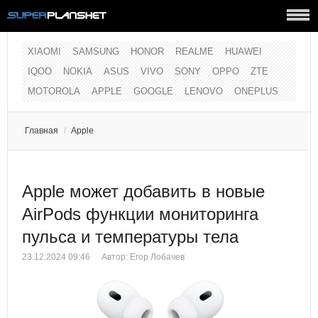
XIAOMI
SAMSUNG
HONOR
REALME
HUAWEI
IQOO
NOKIA
ASUS
VIVO
SONY
OPPO
ZTE
MOTOROLA
APPLE
GOOGLE
LENOVO
ONEPLUS
Главная
/
Apple
Apple может добавить в новые
AirPods функции мониторинга
пульса и температуры тела
23.12.2024 09:46
Автор:
Егор Лобачев