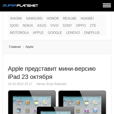
XIAOMI
SAMSUNG
HONOR
REALME
HUAWEI
IQOO
NOKIA
ASUS
VIVO
SONY
OPPO
ZTE
MOTOROLA
APPLE
GOOGLE
LENOVO
ONEPLUS
Главная
/
Apple
Apple представит мини-версию
iPad 23 октября
14.10.2012 15:17
Автор:
Егор Лобачев