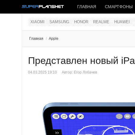
ГЛАВНАЯ
СМАРТФОНЫ
XIAOMI
SAMSUNG
HONOR
REALME
HUAWEI
Главная
/
Apple
Представлен новый iPa
04.03.2025 19:10
Автор:
Егор Лобачев