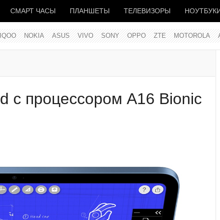
СМАРТ ЧАСЫ
ПЛАНШЕТЫ
ТЕЛЕВИЗОРЫ
НОУТБУК
IQOO
NOKIA
ASUS
VIVO
SONY
OPPO
ZTE
MOTOROLA
d с процессором A16 Bionic