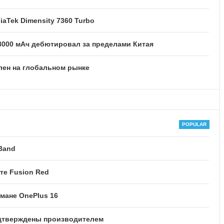
iaTek Dimensity 7360 Turbo
8000 мАч дебютировал за пределами Китая
лен на глобальном рынке
Band
те Fusion Red
мане OnePlus 16
одтверждены производителем