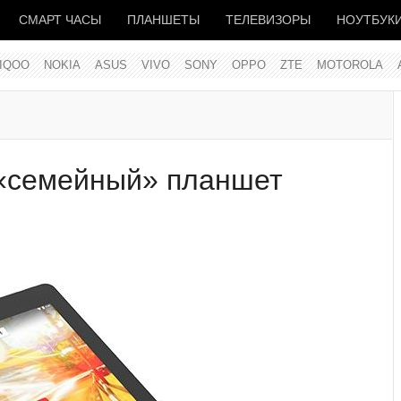
СМАРТ ЧАСЫ
ПЛАНШЕТЫ
ТЕЛЕВИЗОРЫ
НОУТБУК
IQOO
NOKIA
ASUS
VIVO
SONY
OPPO
ZTE
MOTOROLA
 «семейный» планшет