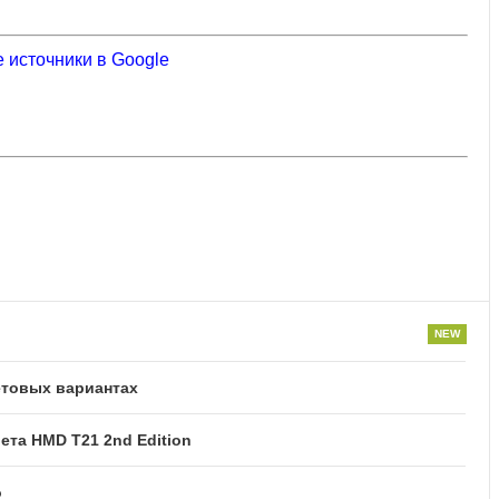
 источники в Google
етовых вариантах
та HMD T21 2nd Edition
o