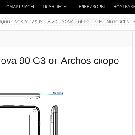
СМАРТ ЧАСЫ
ПЛАНШЕТЫ
ТЕЛЕВИЗОРЫ
НОУТБУК
IQOO
NOKIA
ASUS
VIVO
SONY
OPPO
ZTE
MOTOROLA
ova 90 G3 от Archos скоро