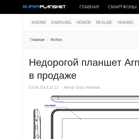
ГЛАВНАЯ
СМАРТФОНЫ
XIAOMI
SAMSUNG
HONOR
REALME
HUAWEI
Главная
/
Archos
Недорогой планшет Arn
в продаже
03.04.2013 21:12
Автор:
Егор Лобачев