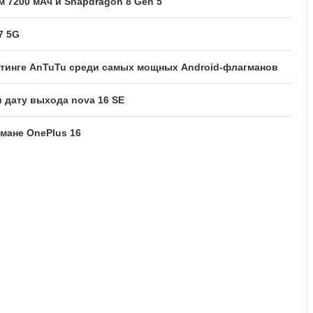
м 7200 мАч и Snapdragon 8 Gen 5
7 5G
ейтинге AnTuTu среди самых мощных Android-флагманов
 дату выхода nova 16 SE
мане OnePlus 16