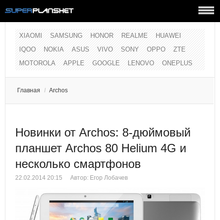
XIAOMI
SAMSUNG
HONOR
REALME
HUAWEI
IQOO
NOKIA
ASUS
VIVO
SONY
OPPO
ZTE
MOTOROLA
APPLE
GOOGLE
LENOVO
ONEPLUS
Главная
/
Archos
Новинки от Archos: 8-дюймовый
планшет Archos 80 Helium 4G и
несколько смартфонов
22.02.2014 20:15
Автор:
Егор Лобачев