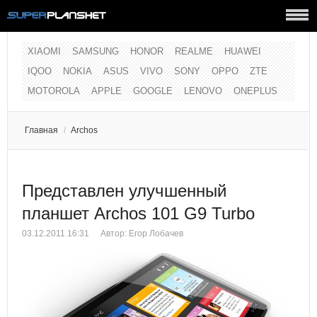
XIAOMI
SAMSUNG
HONOR
REALME
HUAWEI
IQOO
NOKIA
ASUS
VIVO
SONY
OPPO
ZTE
MOTOROLA
APPLE
GOOGLE
LENOVO
ONEPLUS
Главная
/
Archos
Представлен улучшенный
планшет Archos 101 G9 Turbo
03.12.2011 16:31
Автор:
Егор Лобачев