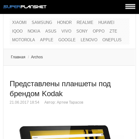
XIAOMI
SAMSUNG
HONOR
REALME
HUAWEI
IQOO
NOKIA
ASUS
VIVO
SONY
OPPO
ZTE
MOTOROLA
APPLE
GOOGLE
LENOVO
ONEPLUS
Главная
/
Archos
Представлены планшеты под
брендом Kodak
21.06.2017 18:54
Автор:
Артем Тарасов