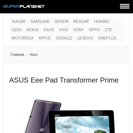
XIAOMI
SAMSUNG
HONOR
REALME
HUAWEI
IQOO
NOKIA
ASUS
VIVO
SONY
OPPO
ZTE
MOTOROLA
APPLE
GOOGLE
LENOVO
ONEPLUS
Главная
/
Asus
ASUS Eee Pad Transformer Prime