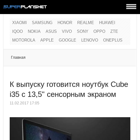
XIAOMI
SAMSUNG
HONOR
REALME
HUAWEI
IQOO
NOKIA
ASUS
VIVO
SONY
OPPO
ZTE
MOTOROLA
APPLE
GOOGLE
LENOVO
ONEPLUS
Главная
К выпуску готовится ноутбук Cube
i35 с 13,5" сенсорным экраном
11.02.2017 17:05