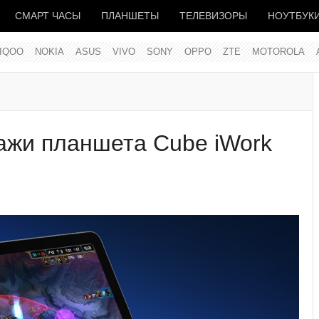
СМАРТ ЧАСЫ
ПЛАНШЕТЫ
ТЕЛЕВИЗОРЫ
НОУТБУК
IQOO
NOKIA
ASUS
VIVO
SONY
OPPO
ZTE
MOTOROLA
ажи планшета Cube iWork