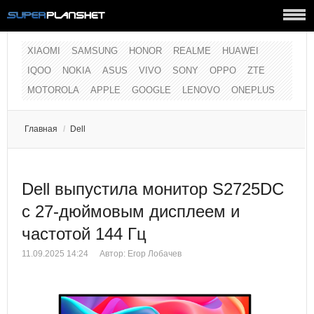
XIAOMI
SAMSUNG
HONOR
REALME
HUAWEI
IQOO
NOKIA
ASUS
VIVO
SONY
OPPO
ZTE
MOTOROLA
APPLE
GOOGLE
LENOVO
ONEPLUS
Главная
/
Dell
Dell выпустила монитор S2725DC
с 27-дюймовым дисплеем и
частотой 144 Гц
11.09.2025 14:24
Автор:
Егор Лобачев