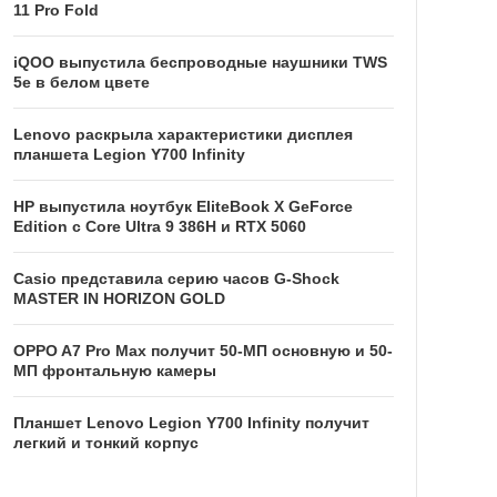
11 Pro Fold
iQOO выпустила беспроводные наушники TWS
5e в белом цвете
Lenovo раскрыла характеристики дисплея
планшета Legion Y700 Infinity
HP выпустила ноутбук EliteBook X GeForce
Edition с Core Ultra 9 386H и RTX 5060
Casio представила серию часов G-Shock
MASTER IN HORIZON GOLD
OPPO A7 Pro Max получит 50-МП основную и 50-
МП фронтальную камеры
Планшет Lenovo Legion Y700 Infinity получит
легкий и тонкий корпус