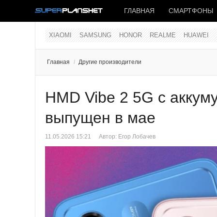
ГЛАВНАЯ
СМАРТФОНЫ
XIAOMI
SAMSUNG
HONOR
REALME
HUAWEI
Главная
/
Другие производители
HMD Vibe 2 5G с аккум
выпущен в мае
11.05.2026 15:21
Автор:
Егор Лобачев