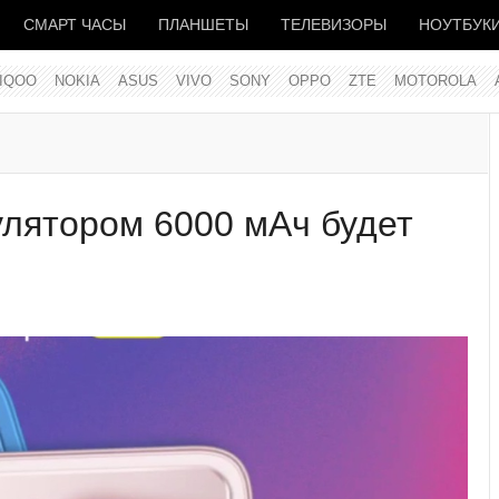
СМАРТ ЧАСЫ
ПЛАНШЕТЫ
ТЕЛЕВИЗОРЫ
НОУТБУК
IQOO
NOKIA
ASUS
VIVO
SONY
OPPO
ZTE
MOTOROLA
улятором 6000 мАч будет