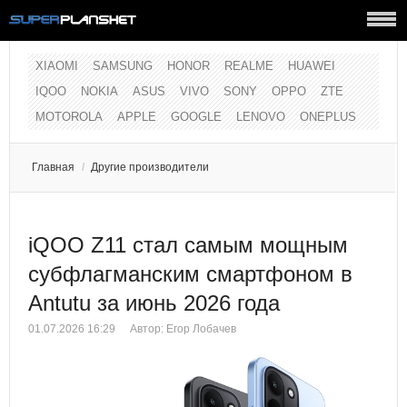
XIAOMI
SAMSUNG
HONOR
REALME
HUAWEI
IQOO
NOKIA
ASUS
VIVO
SONY
OPPO
ZTE
MOTOROLA
APPLE
GOOGLE
LENOVO
ONEPLUS
Главная
/
Другие производители
iQOO Z11 стал самым мощным
субфлагманским смартфоном в
Antutu за июнь 2026 года
01.07.2026 16:29
Автор:
Егор Лобачев