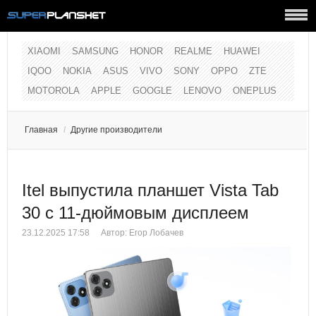
XIAOMI
SAMSUNG
HONOR
REALME
HUAWEI
IQOO
NOKIA
ASUS
VIVO
SONY
OPPO
ZTE
MOTOROLA
APPLE
GOOGLE
LENOVO
ONEPLUS
Главная
/
Другие производители
Itel выпустила планшет Vista Tab
30 с 11-дюймовым дисплеем
23.12.2025 17:58
Автор:
Егор Лобачев