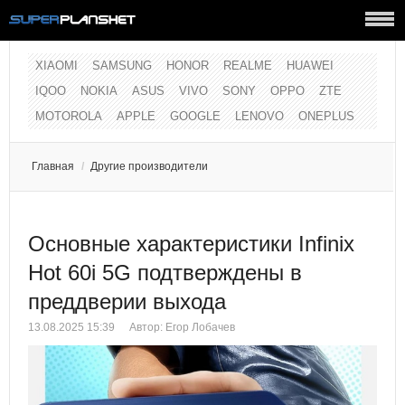
XIAOMI
SAMSUNG
HONOR
REALME
HUAWEI
IQOO
NOKIA
ASUS
VIVO
SONY
OPPO
ZTE
MOTOROLA
APPLE
GOOGLE
LENOVO
ONEPLUS
Главная
/
Другие производители
Основные характеристики Infinix
Hot 60i 5G подтверждены в
преддверии выхода
13.08.2025 15:39
Автор:
Егор Лобачев