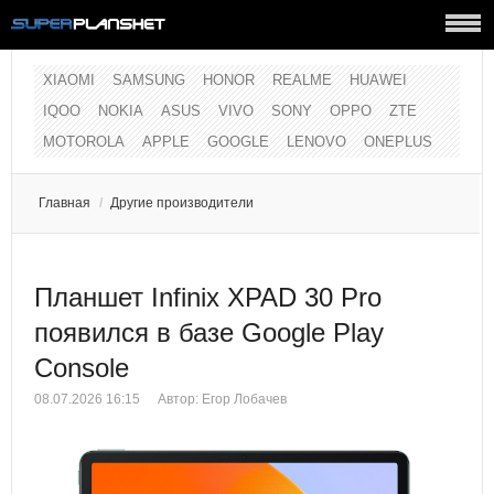
XIAOMI
SAMSUNG
HONOR
REALME
HUAWEI
IQOO
NOKIA
ASUS
VIVO
SONY
OPPO
ZTE
MOTOROLA
APPLE
GOOGLE
LENOVO
ONEPLUS
Главная
/
Другие производители
Планшет Infinix XPAD 30 Pro
появился в базе Google Play
Console
08.07.2026 16:15
Автор:
Егор Лобачев