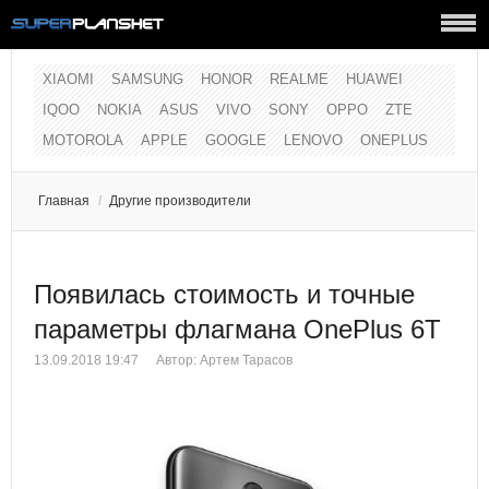
XIAOMI
SAMSUNG
HONOR
REALME
HUAWEI
IQOO
NOKIA
ASUS
VIVO
SONY
OPPO
ZTE
MOTOROLA
APPLE
GOOGLE
LENOVO
ONEPLUS
Главная
/
Другие производители
Появилась стоимость и точные
параметры флагмана OnePlus 6T
13.09.2018 19:47
Автор:
Артем Тарасов