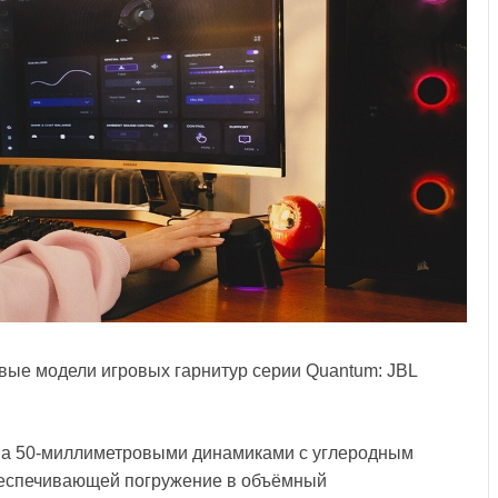
вые модели игровых гарнитур серии Quantum: JBL
на 50-миллиметровыми динамиками с углеродным
обеспечивающей погружение в объёмный