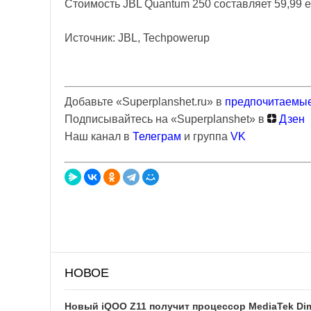
Стоимость JBL Quantum 250 составляет 59,99 е
Источник: JBL, Techpowerup
Добавьте «Superplanshet.ru» в
предпочитаемые
Подписывайтесь на «Superplanshet» в
Дзен
Наш канал в
Телеграм
и группа
VK
НОВОЕ
Новый iQOO Z11 получит процессор MediaTek Dim