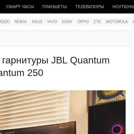
СМАРТ ЧАСЫ
ПЛАНШЕТЫ
ТЕЛЕВИЗОРЫ
НОУТБУК
IQOO
NOKIA
ASUS
VIVO
SONY
OPPO
ZTE
MOTOROLA
 гарнитуры JBL Quantum
antum 250