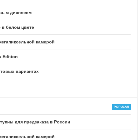
овым дисплеем
 в белом цвете
-мегапиксельной камерой
 Edition
етовых вариантах
ступны для предзаказа в России
-мегапиксельной камерой