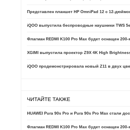
Представлен планшет HP OmniPad 12 с 12-дюйм
iQOO выпустила беспроводные наушники TWS 5e
Флагман REDMI K100 Pro Max будет оснащен 200
XGIMI выпустила проектор Z9X 4K High Brightness
iQOO продемонстрировала новый Z11 в двух цв
ЧИТАЙТЕ ТАКЖЕ
HUAWEI Pura 90s Pro и Pura 90s Pro Max стали до
Флагман REDMI K100 Pro Max будет оснащен 200