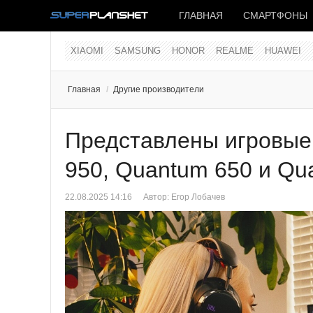
ГЛАВНАЯ
СМАРТФОНЫ
XIAOMI
SAMSUNG
HONOR
REALME
HUAWEI
Главная
/
Другие производители
Представлены игровые
950, Quantum 650 и Qu
22.08.2025 14:16
Автор:
Егор Лобачев