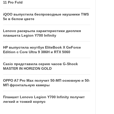
11 Pro Fold
iQOO выпустила беспроводные наушники TWS
5e в белом цвете
Lenovo раскрыла характеристики дисплея
планшета Legion Y700 Infinity
HP выпустила ноутбук EliteBook X GeForce
Edition с Core Ultra 9 386H и RTX 5060
Casio представила серию часов G-Shock
MASTER IN HORIZON GOLD
OPPO A7 Pro Max получит 50-МП основную и 50-
МП фронтальную камеры
Планшет Lenovo Legion Y700 Infinity получит
легкий и тонкий корпус