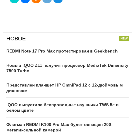
НОВОЕ
REDMI Note 17 Pro Max протестирован в Geekbench
Новый iQOO Z11 получит процессор MediaTek Dimensity
7500 Turbo
Представлен планшет HP OmniPad 12 с 12-дюймовым
дисплеем
iQOO выпустила беспроводные наушники TWS 5e в
белом цвете
Флагман REDMI K100 Pro Max будет оснащен 200-
мегапиксельной камерой