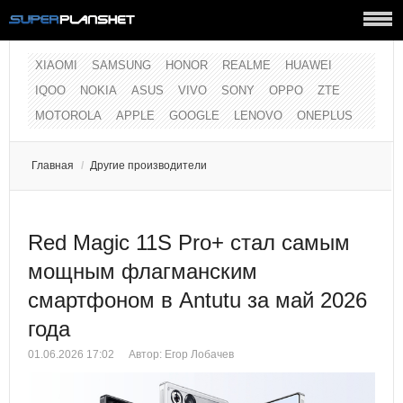
XIAOMI
SAMSUNG
HONOR
REALME
HUAWEI
IQOO
NOKIA
ASUS
VIVO
SONY
OPPO
ZTE
MOTOROLA
APPLE
GOOGLE
LENOVO
ONEPLUS
Главная
/
Другие производители
Red Magic 11S Pro+ стал самым
мощным флагманским
смартфоном в Antutu за май 2026
года
01.06.2026 17:02
Автор:
Егор Лобачев