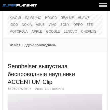
XIAOMI
SAMSUNG
HONOR
REALME
HUAWEI
IQOO
NOKIA
ASUS
VIVO
SONY
OPPO
ZTE
MOTOROLA
APPLE
GOOGLE
LENOVO
ONEPLUS
Главная
/
Другие производители
Sennheiser выпустила
беспроводные наушники
ACCENTUM Clip
18.06.2026 09:27
Автор:
Егор Лобачев