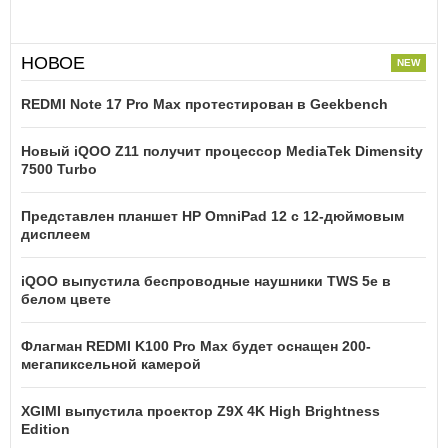
НОВОЕ
REDMI Note 17 Pro Max протестирован в Geekbench
Новый iQOO Z11 получит процессор MediaTek Dimensity
7500 Turbo
Представлен планшет HP OmniPad 12 с 12-дюймовым
дисплеем
iQOO выпустила беспроводные наушники TWS 5e в
белом цвете
Флагман REDMI K100 Pro Max будет оснащен 200-
мегапиксельной камерой
XGIMI выпустила проектор Z9X 4K High Brightness
Edition