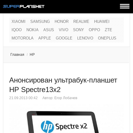
XIAOMI
SAMSUNG
HONOR
REALME
HUAWEI
IQOO
NOKIA
ASUS
VIVO
SONY
OPPO
ZTE
MOTOROLA
APPLE
GOOGLE
LENOVO
ONEPLUS
Главная
/
HP
Анонсирован ультрабук-планшет
HP Spectre13x2
21.09.2013 00:42
Автор:
Егор Лобачев