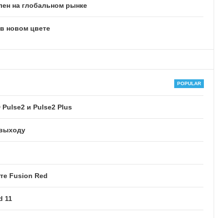
лен на глобальном рынке
 в новом цвете
Pulse2 и Pulse2 Plus
 выходу
те Fusion Red
d 11