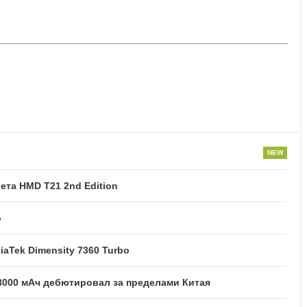
та HMD T21 2nd Edition
o
iaTek Dimensity 7360 Turbo
8000 мАч дебютировал за пределами Китая