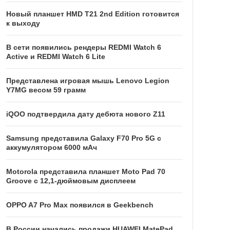
Новый планшет HMD T21 2nd Edition готовится
к выходу
В сети появились рендеры REDMI Watch 6
Active и REDMI Watch 6 Lite
Представлена игровая мышь Lenovo Legion
Y7MG весом 59 грамм
iQOO подтвердила дату дебюта нового Z11
Samsung представила Galaxy F70 Pro 5G с
аккумулятором 6000 мАч
Motorola представила планшет Moto Pad 70
Groove с 12,1-дюймовым дисплеем
OPPO A7 Pro Max появился в Geekbench
В России начались продажи HUAWEI MatePad