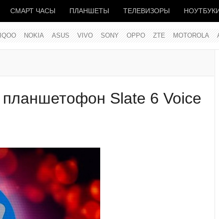
СМАРТ ЧАСЫ
ПЛАНШЕТЫ
ТЕЛЕВИЗОРЫ
НОУТБУК
IQOO
NOKIA
ASUS
VIVO
SONY
OPPO
ZTE
MOTOROLA
" планшетофон Slate 6 Voice