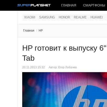
ГЛАВНАЯ
СМАРТФОНЫ
XIAOMI
SAMSUNG
HONOR
REALME
HUAWEI
Главная
/
HP
HP готовит к выпуску 6
Tab
20.11.2013 15:32
Автор:
Егор Лобачев