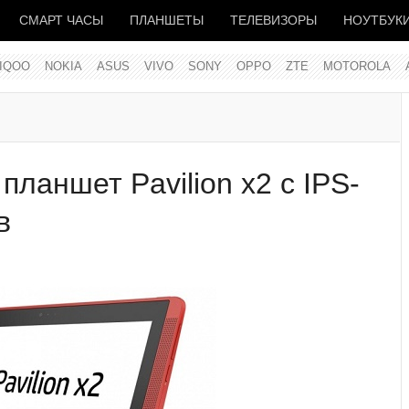
СМАРТ ЧАСЫ
ПЛАНШЕТЫ
ТЕЛЕВИЗОРЫ
НОУТБУК
IQOO
NOKIA
ASUS
VIVO
SONY
OPPO
ZTE
MOTOROLA
ланшет Pavilion x2 с IPS-
в