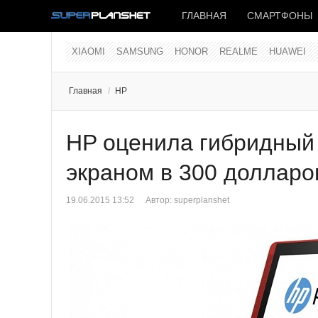
ГЛАВНАЯ
СМАРТФОНЫ
XIAOMI
SAMSUNG
HONOR
REALME
HUAWEI
Главная
/
HP
HP оценила гибридный п
экраном в 300 долларо
19.06.2015 13:52
Автор:
superplanshet