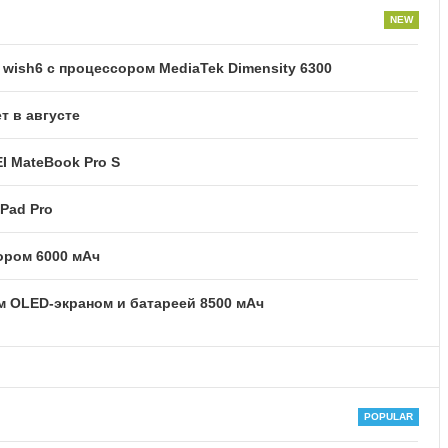
ish6 с процессором MediaTek Dimensity 6300
т в августе
I MateBook Pro S
Pad Pro
тором 6000 мАч
м OLED-экраном и батареей 8500 мАч