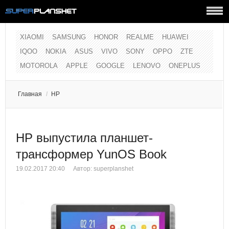
XIAOMI
SAMSUNG
HONOR
REALME
HUAWEI
IQOO
NOKIA
ASUS
VIVO
SONY
OPPO
ZTE
MOTOROLA
APPLE
GOOGLE
LENOVO
ONEPLUS
Главная
/
HP
HP выпустила планшет-
трансформер YunOS Book
19.02.2017 20:40
Автор:
superplanshet