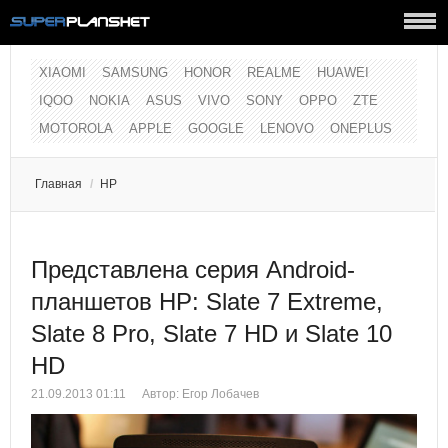
XIAOMI
SAMSUNG
HONOR
REALME
HUAWEI
IQOO
NOKIA
ASUS
VIVO
SONY
OPPO
ZTE
MOTOROLA
APPLE
GOOGLE
LENOVO
ONEPLUS
Главная
/
HP
Представлена серия Android-
планшетов HP: Slate 7 Extreme,
Slate 8 Pro, Slate 7 HD и Slate 10
HD
21.09.2013 01:11
Автор:
Егор Лобачев