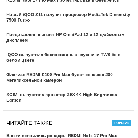
REDMI Note 17 Pro Max протестирован в Geekbench
Новый iQOO Z11 получит процессор MediaTek Dimensity
7500 Turbo
Представлен планшет HP OmniPad 12 с 12-дюймовым
дисплеем
iQOO выпустила беспроводные наушники TWS 5e в
белом цвете
Флагман REDMI K100 Pro Max будет оснащен 200-
мегапиксельной камерой
XGIMI выпустила проектор Z9X 4K High Brightness
Edition
ЧИТАЙТЕ ТАКЖЕ
В сети появились рендеры REDMI Note 17 Pro Max