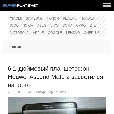
XIAOMI
SAMSUNG
HONOR
REALME
HUAWEI
IQOO
NOKIA
ASUS
VIVO
SONY
OPPO
ZTE
MOTOROLA
APPLE
GOOGLE
LENOVO
ONEPLUS
Главная
6,1-дюймовый планшетофон
Huawei Ascend Mate 2 засветился
на фото
25.11.2013 18:48
Автор:
Егор Лобачев