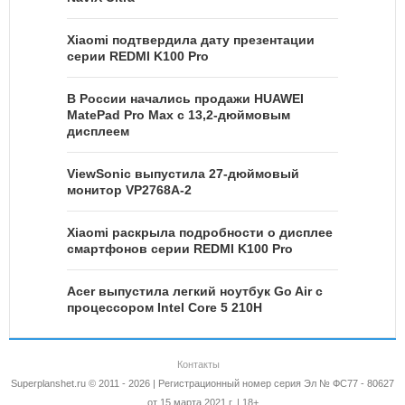
Xiaomi подтвердила дату презентации
серии REDMI K100 Pro
В России начались продажи HUAWEI
MatePad Pro Max с 13,2-дюймовым
дисплеем
ViewSonic выпустила 27-дюймовый
монитор VP2768A-2
Xiaomi раскрыла подробности о дисплее
смартфонов серии REDMI K100 Pro
Acer выпустила легкий ноутбук Go Air c
процессором Intel Core 5 210H
Контакты
Superplanshet.ru © 2011 - 2026 | Регистрационный номер серия Эл № ФС77 - 80627
от 15 марта 2021 г. | 18+