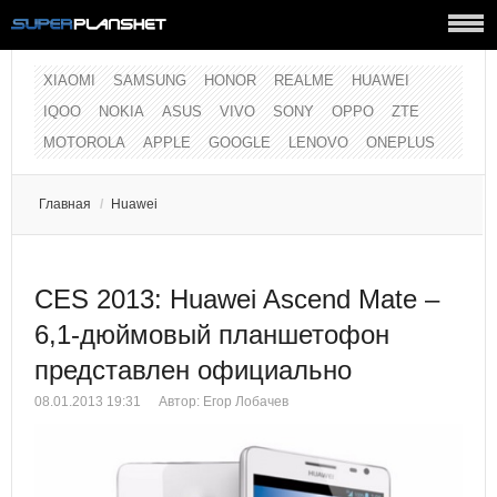
XIAOMI
SAMSUNG
HONOR
REALME
HUAWEI
IQOO
NOKIA
ASUS
VIVO
SONY
OPPO
ZTE
MOTOROLA
APPLE
GOOGLE
LENOVO
ONEPLUS
Главная
/
Huawei
CES 2013: Huawei Ascend Mate –
6,1-дюймовый планшетофон
представлен официально
08.01.2013 19:31
Автор:
Егор Лобачев