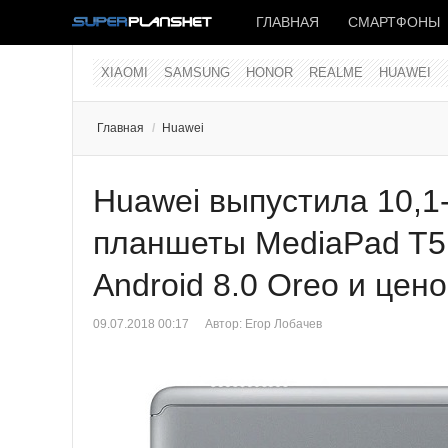
ГЛАВНАЯ
СМАРТФОНЫ
XIAOMI
SAMSUNG
HONOR
REALME
HUAWEI
Главная
/
Huawei
Huawei выпустила 10,1
планшеты MediaPad T5 
Android 8.0 Oreo и цен
09.07.2018 00:17
Автор:
Егор Лобачев