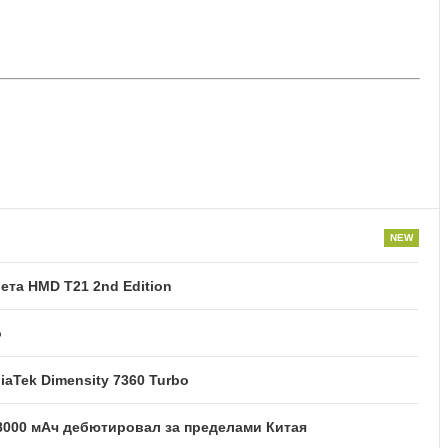
та HMD T21 2nd Edition
o
iaTek Dimensity 7360 Turbo
8000 мАч дебютировал за пределами Китая