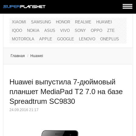
XIAOMI
SAMSUNG
HONOR
REALME
HUAWEI
IQOO
NOKIA
ASUS
VIVO
SONY
OPPO
ZTE
MOTOROLA
APPLE
GOOGLE
LENOVO
ONEPLUS
Главная
/
Huawei
Huawei выпустила 7-дюймовый
планшет MediaPad T2 7.0 на базе
Spreadtrum SC9830
24.09.2016 21:17