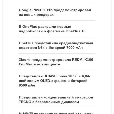
Google Pixel 11 Pro продемонстрирован
на новых рендерах
В OnePlus раскрыли первые
подробности о флагмане OnePlus 16
OnePlus представила среднебюджетный
смартфон N6x с батареей 7000 мАч
Xiaomi продемонстрировала REDMI K100
Pro Max в новом цвете
Представлен HUAWEI nova 16 SE с 6,84-
дюймовым OLED-экраном и батареей
8500 мАч
Представлен концептуальный смартфон
TECNO с безрамочным дисплеем
HUAWEI подтвердила дату дебюта новой