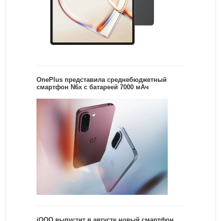
OnePlus представила среднебюджетный
смартфон N6x с батареей 7000 мАч
iQOO выпустит в августе новый смартфон