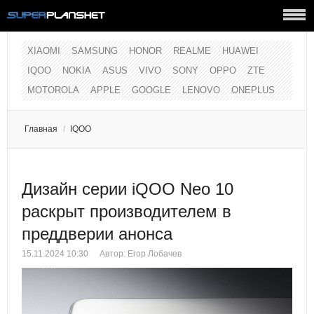
XIAOMI
SAMSUNG
HONOR
REALME
HUAWEI
IQOO
NOKIA
ASUS
VIVO
SONY
OPPO
ZTE
MOTOROLA
APPLE
GOOGLE
LENOVO
ONEPLUS
Главная
/
IQOO
Дизайн серии iQOO Neo 10
раскрыт производителем в
преддверии анонса
15.11.2024 10:30
Автор:
Егор Лобачев