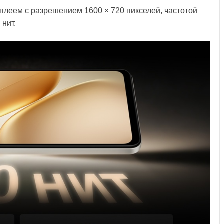
плеем с разрешением 1600 × 720 пикселей, частотой
 нит.