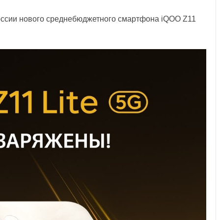
оссии нового среднебюджетного смартфона iQOO Z11