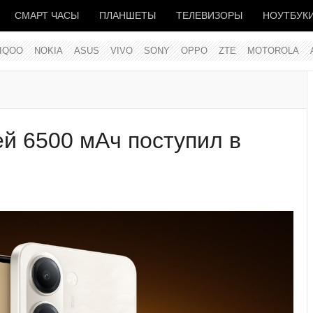
СМАРТ ЧАСЫ
ПЛАНШЕТЫ
ТЕЛЕВИЗОРЫ
НОУТБУК
IQOO
NOKIA
ASUS
VIVO
SONY
OPPO
ZTE
MOTOROLA
ей 6500 мАч поступил в