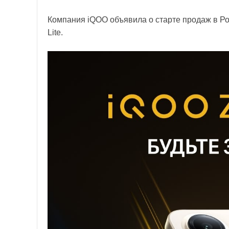
Компания iQOO объявила о старте продаж в Р
Lite.