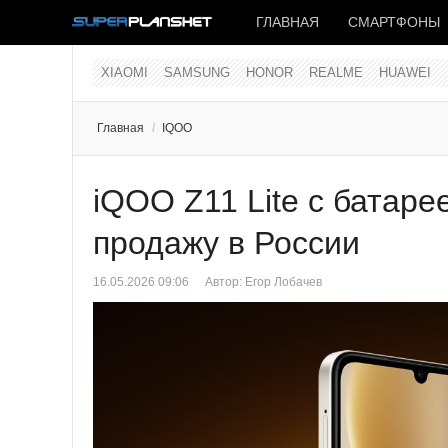
ГЛАВНАЯ
СМАРТФОНЫ
XIAOMI
SAMSUNG
HONOR
REALME
HUAWEI
Главная
/
IQOO
iQOO Z11 Lite с батаре
продажу в России
16.05.2026 09:06
Автор:
Егор Лобачев