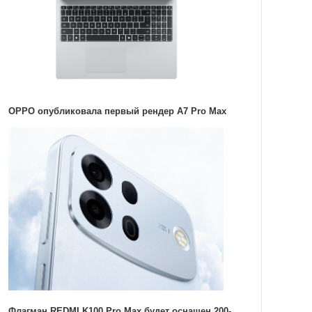
OPPO опубликовала первый рендер A7 Pro Max
Флагман REDMI K100 Pro Max будет оснащен 200-