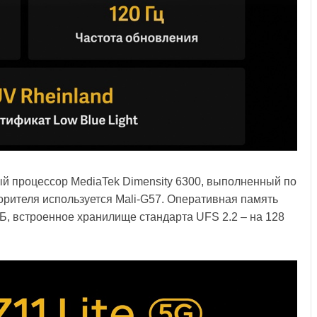
й процессор MediaTek Dimensity 6300, выполненный по
корителя используется Mali-G57. Оперативная память
Б, встроенное хранилище стандарта UFS 2.2 – на 128