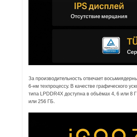
За производительность отвечает восьмиядерны
6-нм техпроцессу. В качестве графического ус
типа LPDDR4X доступна в объёмах 4, 6 или 8 Г
или 256 ГБ.