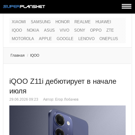
XIAOMI
SAMSUNG
HONOR
REALME
HUAWEI
IQOO
NOKIA
ASUS
VIVO
SONY
OPPO
ZTE
MOTOROLA
APPLE
GOOGLE
LENOVO
ONEPLUS
Главная
/
IQOO
iQOO Z11i дебютирует в начале
июля
29.06.2026 09:23
Автор:
Егор Лобачев