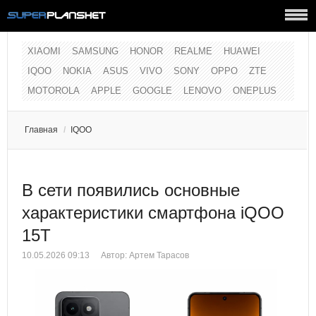
XIAOMI
SAMSUNG
HONOR
REALME
HUAWEI
IQOO
NOKIA
ASUS
VIVO
SONY
OPPO
ZTE
MOTOROLA
APPLE
GOOGLE
LENOVO
ONEPLUS
Главная
/
IQOO
В сети появились основные
характеристики смартфона iQOO
15T
10.05.2026 09:13
Автор:
Артем Тарасов