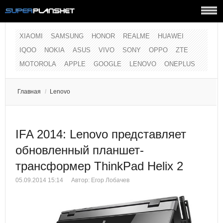
XIAOMI
SAMSUNG
HONOR
REALME
HUAWEI
IQOO
NOKIA
ASUS
VIVO
SONY
OPPO
ZTE
MOTOROLA
APPLE
GOOGLE
LENOVO
ONEPLUS
Главная
/
Lenovo
IFA 2014: Lenovo представляет
обновленный планшет-
трансформер ThinkPad Helix 2
05.09.2014 15:14
Автор:
Егор Лобачев