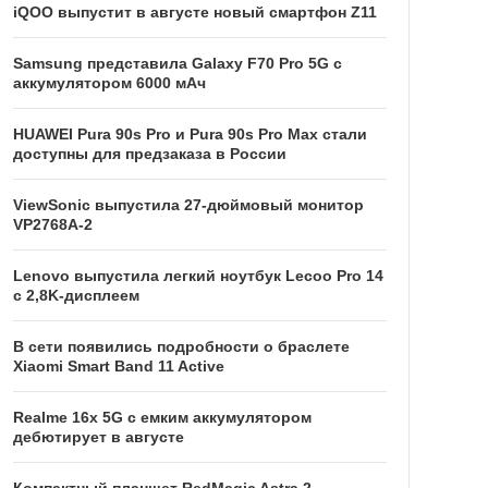
iQOO выпустит в августе новый смартфон Z11
Samsung представила Galaxy F70 Pro 5G с
аккумулятором 6000 мАч
HUAWEI Pura 90s Pro и Pura 90s Pro Max стали
доступны для предзаказа в России
ViewSonic выпустила 27-дюймовый монитор
VP2768A-2
Lenovo выпустила легкий ноутбук Lecoo Pro 14
с 2,8K-дисплеем
В сети появились подробности о браслете
Xiaomi Smart Band 11 Active
Realme 16x 5G с емким аккумулятором
дебютирует в августе
Компактный планшет RedMagic Astra 2