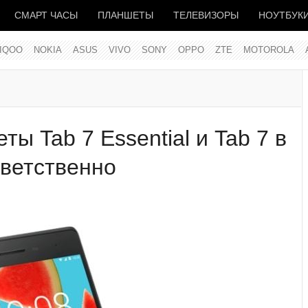
СМАРТ ЧАСЫ
ПЛАНШЕТЫ
ТЕЛЕВИЗОРЫ
НОУТБУК
IQOO
NOKIA
ASUS
VIVO
SONY
OPPO
ZTE
MOTOROLA
ы Tab 7 Essential и Tab 7 в
тветственно