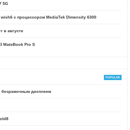
7 5G
ish6 с процессором MediaTek Dimensity 6300
т в августе
I MateBook Pro S
с безрамочным дисплеем
old8