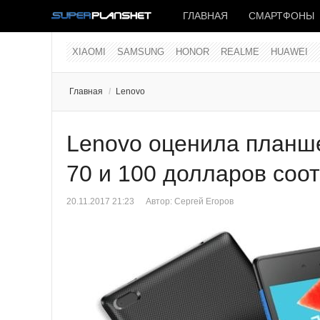
ГЛАВНАЯ
СМАРТФОНЫ
XIAOMI
SAMSUNG
HONOR
REALME
HUAWEI
Главная
/
Lenovo
Lenovo оценила планшет
70 и 100 долларов соо
20.11.2017 21:23
Автор:
Сергей Егоров