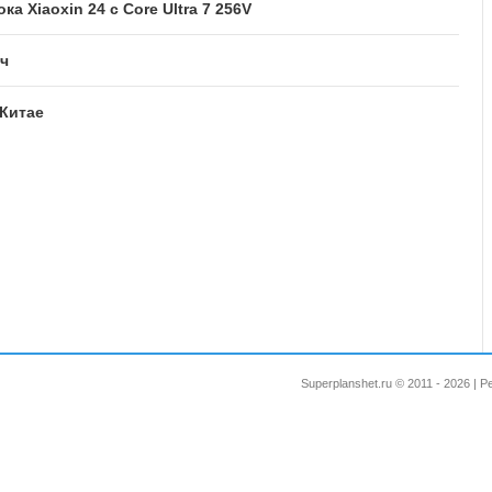
Xiaoxin 24 с Core Ultra 7 256V
Ач
Китае
Superplanshet.ru © 2011 - 2026 |