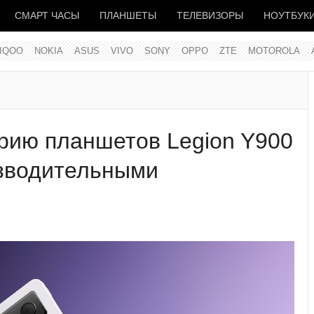
СМАРТ ЧАСЫ
ПЛАНШЕТЫ
ТЕЛЕВИЗОРЫ
НОУТБУК
IQOO
NOKIA
ASUS
VIVO
SONY
OPPO
ZTE
MOTOROLA
рию планшетов Legion Y900
изводительными