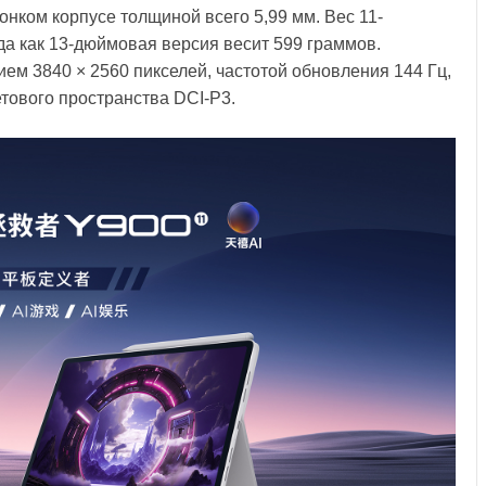
нком корпусе толщиной всего 5,99 мм. Вес 11-
да как 13-дюймовая версия весит 599 граммов.
м 3840 × 2560 пикселей, частотой обновления 144 Гц,
тового пространства DCI-P3.