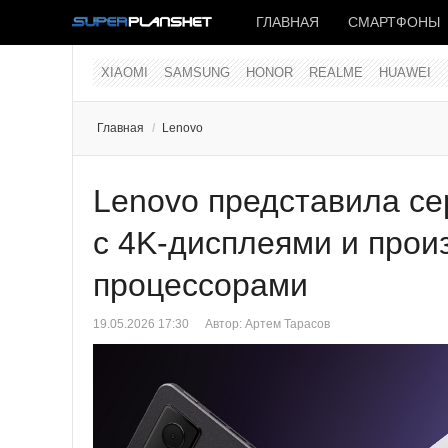
ГЛАВНАЯ
СМАРТФОНЫ
XIAOMI
SAMSUNG
HONOR
REALME
HUAWEI
Главная
/
Lenovo
Lenovo представила се
с 4K-дисплеями и про
процессорами
19.05.2026 17:30
Автор:
Артем Тарасов