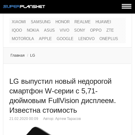
XIAOMI
SAMSUNG
HONOR
REALME
HUAWEI
IQOO
NOKIA
ASUS
VIVO
SONY
OPPO
ZTE
MOTOROLA
APPLE
GOOGLE
LENOVO
ONEPLUS
Главная
/
LG
LG выпустил новый недорогой
смартфон W-серии с 5,71-
дюймовым FullVision дисплеем.
Известна стоимость
21.02.2020 00:09
Автор:
Артем Тарасов