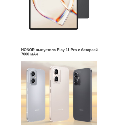
HONOR выпустила Play 11 Pro с батареей
7000 мАч