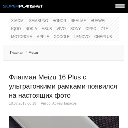
XIAOMI
SAMSUNG
HONOR
REALME
HUAWEI
IQOO
NOKIA
ASUS
VIVO
SONY
OPPO
ZTE
MOTOROLA
APPLE
GOOGLE
LENOVO
ONEPLUS
Главная
/
Meizu
Флагман Meizu 16 Plus с
ультратонкими рамками появился
на настоящих фото
18.07.2018 00:18
Автор:
Артем Тарасов