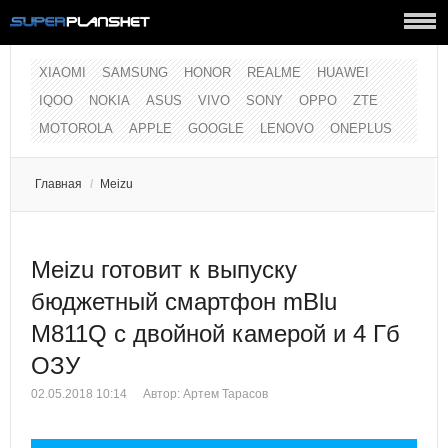
XIAOMI
SAMSUNG
HONOR
REALME
HUAWEI
IQOO
NOKIA
ASUS
VIVO
SONY
OPPO
ZTE
MOTOROLA
APPLE
GOOGLE
LENOVO
ONEPLUS
Главная
/
Meizu
Meizu готовит к выпуску
бюджетный смартфон mBlu
M811Q с двойной камерой и 4 Гб
ОЗУ
02.05.2018 10:14
Автор:
Артем Тарасов