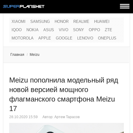
XIAOMI
SAMSUNG
HONOR
REALME
HUAWEI
IQOO
NOKIA
ASUS
VIVO
SONY
OPPO
ZTE
MOTOROLA
APPLE
GOOGLE
LENOVO
ONEPLUS
Главная
/
Meizu
Meizu пополнила модельный ряд
новой версией мощного
флагманского смартфона Meizu
17
28.10.2020 15:59
Автор:
Артем Тарасов