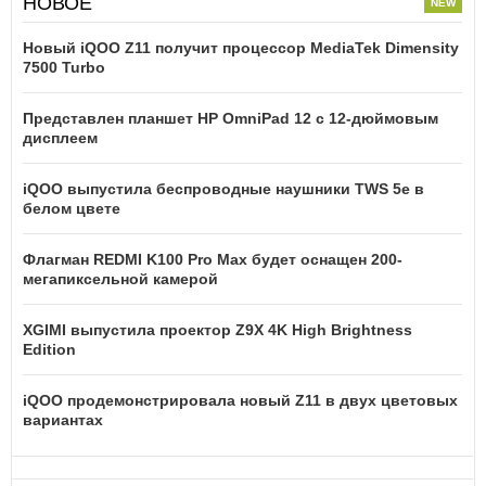
НОВОЕ
Новый iQOO Z11 получит процессор MediaTek Dimensity
7500 Turbo
Представлен планшет HP OmniPad 12 с 12-дюймовым
дисплеем
iQOO выпустила беспроводные наушники TWS 5e в
белом цвете
Флагман REDMI K100 Pro Max будет оснащен 200-
мегапиксельной камерой
XGIMI выпустила проектор Z9X 4K High Brightness
Edition
iQOO продемонстрировала новый Z11 в двух цветовых
вариантах