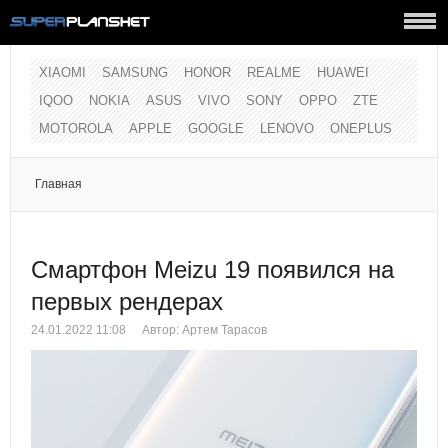
XIAOMI
SAMSUNG
HONOR
REALME
HUAWEI
IQOO
NOKIA
ASUS
VIVO
SONY
OPPO
ZTE
MOTOROLA
APPLE
GOOGLE
LENOVO
ONEPLUS
Главная
Смартфон Meizu 19 появился на
первых рендерах
24.01.2022 11:08
Автор:
Артем Тарасов