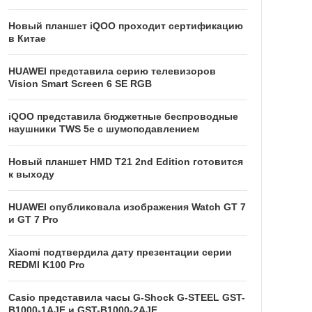
Новый планшет iQOO проходит сертификацию
в Китае
HUAWEI представила серию телевизоров
Vision Smart Screen 6 SE RGB
iQOO представила бюджетные беспроводные
наушники TWS 5e с шумоподавлением
Новый планшет HMD T21 2nd Edition готовится
к выходу
HUAWEI опубликовала изображения Watch GT 7
и GT 7 Pro
Xiaomi подтвердила дату презентации серии
REDMI K100 Pro
Casio представила часы G-Shock G-STEEL GST-
B1000-1AJF и GST-B1000-2AJF