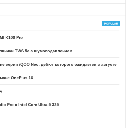
MI K100 Pro
ушники TWS 5e с шумоподавлением
е серии iQOO Neo, дебют которого ожидается в августе
мане OnePlus 16
Ач
 Pro с Intel Core Ultra 5 325