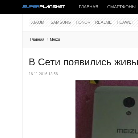
ГЛАВНАЯ
СМАРТФОНЫ
XIAOMI
SAMSUNG
HONOR
REALME
HUAWEI
Главная
/
Meizu
В Сети появились живы
16.11.2016 18:56