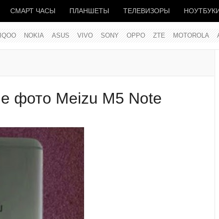
СМАРТ ЧАСЫ
ПЛАНШЕТЫ
ТЕЛЕВИЗОРЫ
НОУТБУК
IQOO
NOKIA
ASUS
VIVO
SONY
OPPO
ZTE
MOTOROLA
е фото Meizu M5 Note