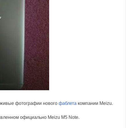
 живые фотографии нового
фаблета
компании Meizu.
тавленном официально Meizu M5 Note.