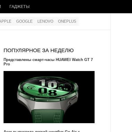
И
ГАДЖЕТЫ
APPLE
GOOGLE
LENOVO
ONEPLUS
ПОПУЛЯРНОЕ ЗА НЕДЕЛЮ
Представлены смарт-часы HUAWEI Watch GT 7
Pro
Acer выпустила легкий ноутбук Go Air c