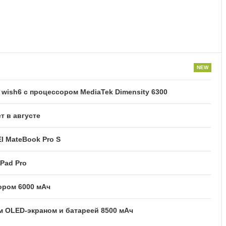
ish6 с процессором MediaTek Dimensity 6300
т в августе
I MateBook Pro S
Pad Pro
тором 6000 мАч
м OLED-экраном и батареей 8500 мАч