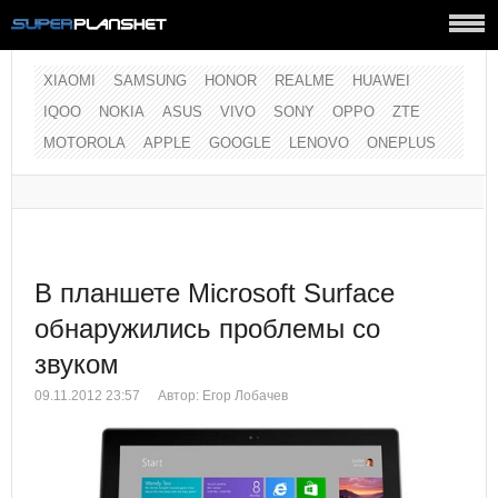
XIAOMI
SAMSUNG
HONOR
REALME
HUAWEI
IQOO
NOKIA
ASUS
VIVO
SONY
OPPO
ZTE
MOTOROLA
APPLE
GOOGLE
LENOVO
ONEPLUS
В планшете Microsoft Surface
обнаружились проблемы со
звуком
09.11.2012 23:57
Автор:
Егор Лобачев