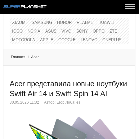
XIAOMI
SAMSUNG
HONOR
REALME
HUAWEI
IQOO
NOKIA
ASUS
VIVO
SONY
OPPO
ZTE
MOTOROLA
APPLE
GOOGLE
LENOVO
ONEPLUS
Главная
/
Acer
Acer представила новые ноутбуки
Swift Air 14 и Swift Spin 14 AI
30.05.2026 11:32
Автор:
Егор Лобачев