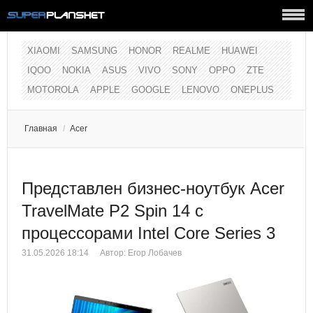
XIAOMI
SAMSUNG
HONOR
REALME
HUAWEI
IQOO
NOKIA
ASUS
VIVO
SONY
OPPO
ZTE
MOTOROLA
APPLE
GOOGLE
LENOVO
ONEPLUS
Главная
/
Acer
Представлен бизнес-ноутбук Acer
TravelMate P2 Spin 14 с
процессорами Intel Core Series 3
31.05.2026 18:14
Автор:
Егор Лобачев