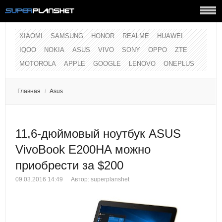
XIAOMI
SAMSUNG
HONOR
REALME
HUAWEI
IQOO
NOKIA
ASUS
VIVO
SONY
OPPO
ZTE
MOTOROLA
APPLE
GOOGLE
LENOVO
ONEPLUS
Главная
/
Asus
11,6-дюймовый ноутбук ASUS
VivoBook E200HA можно
приобрести за $200
09.03.2016 14:49
Автор:
superplanshet