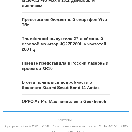
MatePad Pro Max с 13,2-дюймовым
дисплеем
Представлен бюджетный смартфон Vivo
T5e
Thunderobot выпустила 27-дюймовый
игровой монитор JQ27F280L с частотой
280 Гц
Hisense представила в России лазерный
проектор XR10
В сети появились подробности о
браслете Xiaomi Smart Band 11 Active
OPPO A7 Pro Max появился в Geekbench
Контакты
Superplanshet.ru © 2011 - 2026 | Регистрационный номер серия Эл № ФС77 - 80627