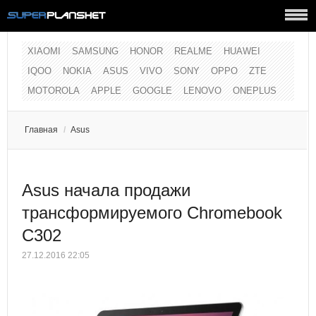
XIAOMI
SAMSUNG
HONOR
REALME
HUAWEI
IQOO
NOKIA
ASUS
VIVO
SONY
OPPO
ZTE
MOTOROLA
APPLE
GOOGLE
LENOVO
ONEPLUS
Главная
/
Asus
Asus начала продажи
трансформируемого Chromebook
C302
27.12.2016 22:05