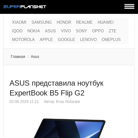
XIAOMI
SAMSUNG
HONOR
REALME
HUAWEI
IQOO
NOKIA
ASUS
VIVO
SONY
OPPO
ZTE
MOTOROLA
APPLE
GOOGLE
LENOVO
ONEPLUS
Главная
/
Asus
ASUS представила ноутбук
ExpertBook B5 Flip G2
02.06.2026 11:21
Автор:
Егор Лобачев